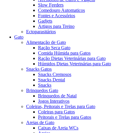
Slow Feeders
Comedouro Automaticos
Fontes e Acessórios
Gadjets
Artigos para Treino
Ectoparasitários
Gato
Alimentação de Gato
Ração Seca Gato
Comida Húmida para Gatos
Ração Dietas Veterinárias para Gato
Húmidos Dietas Veterinárias para Gato
Snacks Gatos
Snacks Cremosos
Snacks Dental
Snacks
Brinquedos Gato
Brinquedos de Natal
Jogos Interativos
Coleiras, Peitorais e Trelas para Gato
Coleiras para Gatos
Peitorais e Trelas para Gatos
Areias de Gato
Caixas de Areia WCs