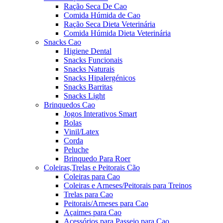
Ração Seca De Cao
Comida Húmida de Cao
Ração Seca Dieta Veterinária
Comida Húmida Dieta Veterinária
Snacks Cao
Higiene Dental
Snacks Funcionais
Snacks Naturais
Snacks Hipalergénicos
Snacks Barritas
Snacks Light
Brinquedos Cao
Jogos Interativos Smart
Bolas
Vinil/Latex
Corda
Peluche
Brinquedo Para Roer
Coleiras,Trelas e Peitorais Cão
Coleiras para Cao
Coleiras e Arneses/Peitorais para Treinos
Trelas para Cao
Peitorais/Arneses para Cao
Açaimes para Cao
Acessórios para Passeio para Cao