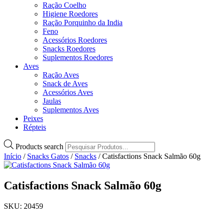
Ração Coelho
Higiene Roedores
Ração Porquinho da India
Feno
Acessórios Roedores
Snacks Roedores
Suplementos Roedores
Aves
Ração Aves
Snack de Aves
Acessórios Aves
Jaulas
Suplementos Aves
Peixes
Répteis
Products search
Início
/
Snacks Gatos
/
Snacks
/ Catisfactions Snack Salmão 60g
Catisfactions Snack Salmão 60g
SKU: 20459