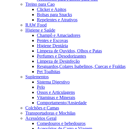
Treino para Cao
Clicker e Apitos
Bolsas para Snacks
Repelentes e Atrativos
RAW Food
Higiene e Saúde
Champô e Amaciadores
Pentes e Escovas
Higiene Dentária
Limpeza de Ouvidos, Olhos e Patas
Perfumes e Desodorizantes
Limpeza de Desinfeção
Resguardos,Colares Isabelinos, Cuecas e Fraldas
Pet Toalhitas
Suplementos
Sistema Digestivo
Pelo
Ossos e Articulagens
Vitaminas e Minerais
Comportamento/Ansiedade
Colchões e Camas
Transportadoras e Mochilas
Acessórios Geral
Comedouros e bebedouros
Acessórios de Carro e Viagem