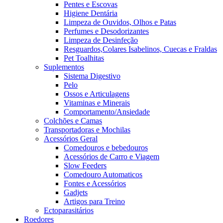
Pentes e Escovas
Higiene Dentária
Limpeza de Ouvidos, Olhos e Patas
Perfumes e Desodorizantes
Limpeza de Desinfeção
Resguardos,Colares Isabelinos, Cuecas e Fraldas
Pet Toalhitas
Suplementos
Sistema Digestivo
Pelo
Ossos e Articulagens
Vitaminas e Minerais
Comportamento/Ansiedade
Colchões e Camas
Transportadoras e Mochilas
Acessórios Geral
Comedouros e bebedouros
Acessórios de Carro e Viagem
Slow Feeders
Comedouro Automaticos
Fontes e Acessórios
Gadjets
Artigos para Treino
Ectoparasitários
Roedores