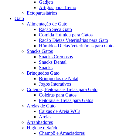
Gadjets
Artigos para Treino
Ectoparasitários
Gato
Alimentação de Gato
Ração Seca Gato
Comida Húmida para Gatos
Ração Dietas Veterinárias para Gato
Húmidos Dietas Veterinárias para Gato
Snacks Gatos
Snacks Cremosos
Snacks Dental
Snacks
Brinquedos Gato
Brinquedos de Natal
Jogos Interativos
Coleiras, Peitorais e Trelas para Gato
Coleiras para Gatos
Peitorais e Trelas para Gatos
Areias de Gato
Caixas de Areia WCs
Areias
Arranhadores
Higiene e Saúde
Champô e Amaciadores