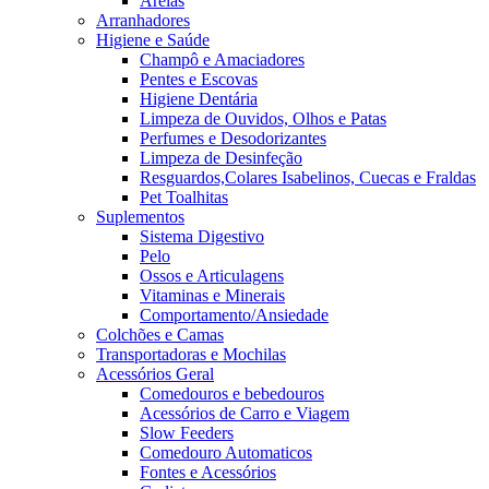
Areias
Arranhadores
Higiene e Saúde
Champô e Amaciadores
Pentes e Escovas
Higiene Dentária
Limpeza de Ouvidos, Olhos e Patas
Perfumes e Desodorizantes
Limpeza de Desinfeção
Resguardos,Colares Isabelinos, Cuecas e Fraldas
Pet Toalhitas
Suplementos
Sistema Digestivo
Pelo
Ossos e Articulagens
Vitaminas e Minerais
Comportamento/Ansiedade
Colchões e Camas
Transportadoras e Mochilas
Acessórios Geral
Comedouros e bebedouros
Acessórios de Carro e Viagem
Slow Feeders
Comedouro Automaticos
Fontes e Acessórios