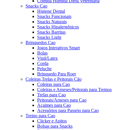
Comida Húmida Dieta Veterinária
Snacks Cao
Higiene Dental
Snacks Funcionais
Snacks Naturais
Snacks Hipalergénicos
Snacks Barritas
Snacks Light
Brinquedos Cao
Jogos Interativos Smart
Bolas
Vinil/Latex
Corda
Peluche
Brinquedo Para Roer
Coleiras,Trelas e Peitorais Cão
Coleiras para Cao
Coleiras e Arneses/Peitorais para Treinos
Trelas para Cao
Peitorais/Arneses para Cao
Açaimes para Cao
Acessórios para Passeio para Cao
Treino para Cao
Clicker e Apitos
Bolsas para Snacks