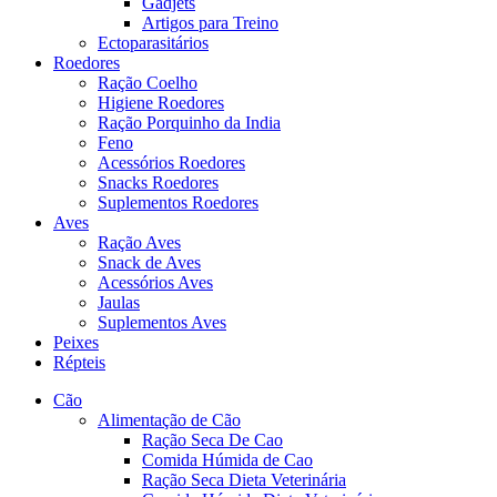
Gadjets
Artigos para Treino
Ectoparasitários
Roedores
Ração Coelho
Higiene Roedores
Ração Porquinho da India
Feno
Acessórios Roedores
Snacks Roedores
Suplementos Roedores
Aves
Ração Aves
Snack de Aves
Acessórios Aves
Jaulas
Suplementos Aves
Peixes
Répteis
Cão
Alimentação de Cão
Ração Seca De Cao
Comida Húmida de Cao
Ração Seca Dieta Veterinária