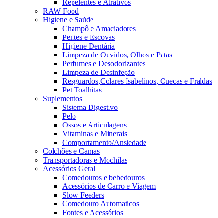
Repelentes e Atrativos
RAW Food
Higiene e Saúde
Champô e Amaciadores
Pentes e Escovas
Higiene Dentária
Limpeza de Ouvidos, Olhos e Patas
Perfumes e Desodorizantes
Limpeza de Desinfeção
Resguardos,Colares Isabelinos, Cuecas e Fraldas
Pet Toalhitas
Suplementos
Sistema Digestivo
Pelo
Ossos e Articulagens
Vitaminas e Minerais
Comportamento/Ansiedade
Colchões e Camas
Transportadoras e Mochilas
Acessórios Geral
Comedouros e bebedouros
Acessórios de Carro e Viagem
Slow Feeders
Comedouro Automaticos
Fontes e Acessórios