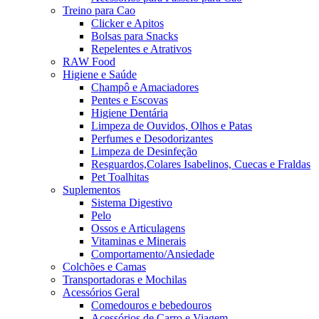
Treino para Cao
Clicker e Apitos
Bolsas para Snacks
Repelentes e Atrativos
RAW Food
Higiene e Saúde
Champô e Amaciadores
Pentes e Escovas
Higiene Dentária
Limpeza de Ouvidos, Olhos e Patas
Perfumes e Desodorizantes
Limpeza de Desinfeção
Resguardos,Colares Isabelinos, Cuecas e Fraldas
Pet Toalhitas
Suplementos
Sistema Digestivo
Pelo
Ossos e Articulagens
Vitaminas e Minerais
Comportamento/Ansiedade
Colchões e Camas
Transportadoras e Mochilas
Acessórios Geral
Comedouros e bebedouros
Acessórios de Carro e Viagem