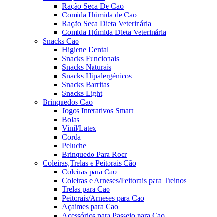
Ração Seca De Cao
Comida Húmida de Cao
Ração Seca Dieta Veterinária
Comida Húmida Dieta Veterinária
Snacks Cao
Higiene Dental
Snacks Funcionais
Snacks Naturais
Snacks Hipalergénicos
Snacks Barritas
Snacks Light
Brinquedos Cao
Jogos Interativos Smart
Bolas
Vinil/Latex
Corda
Peluche
Brinquedo Para Roer
Coleiras,Trelas e Peitorais Cão
Coleiras para Cao
Coleiras e Arneses/Peitorais para Treinos
Trelas para Cao
Peitorais/Arneses para Cao
Açaimes para Cao
Acessórios para Passeio para Cao