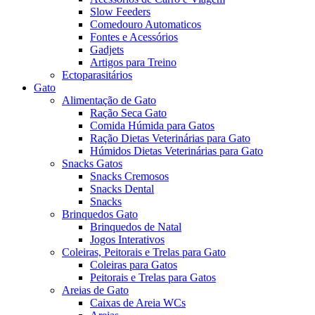
Slow Feeders
Comedouro Automaticos
Fontes e Acessórios
Gadjets
Artigos para Treino
Ectoparasitários
Gato
Alimentação de Gato
Ração Seca Gato
Comida Húmida para Gatos
Ração Dietas Veterinárias para Gato
Húmidos Dietas Veterinárias para Gato
Snacks Gatos
Snacks Cremosos
Snacks Dental
Snacks
Brinquedos Gato
Brinquedos de Natal
Jogos Interativos
Coleiras, Peitorais e Trelas para Gato
Coleiras para Gatos
Peitorais e Trelas para Gatos
Areias de Gato
Caixas de Areia WCs